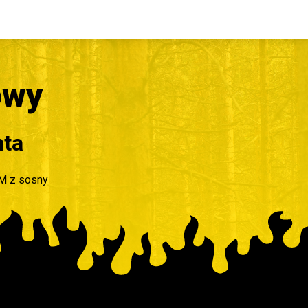
owy
nta
UM z sosny