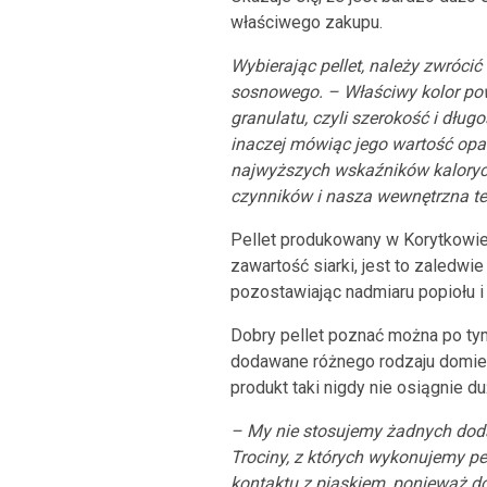
właściwego zakupu.
Wybierając pellet, należy zwróci
sosnowego. – Właściwy kolor powi
granulatu, czyli szerokość i dług
inaczej mówiąc jego wartość opał
najwyższych wskaźników kalorycz
czynników i nasza wewnętrzna tec
Pellet produkowany w Korytkowie
zawartość siarki, jest to zaledwi
pozostawiając nadmiaru popiołu i 
Dobry pellet poznać można po tym
dodawane różnego rodzaju domiesz
produkt taki nigdy nie osiągnie d
– My nie stosujemy żadnych dodat
Trociny, z których wykonujemy pe
kontaktu z piaskiem, ponieważ do